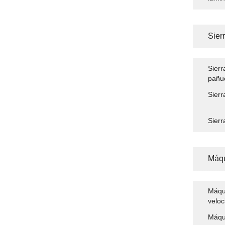
Sier
Sierr
pañue
Sierr
Sierr
Máqu
Máqui
veloc
Máqui