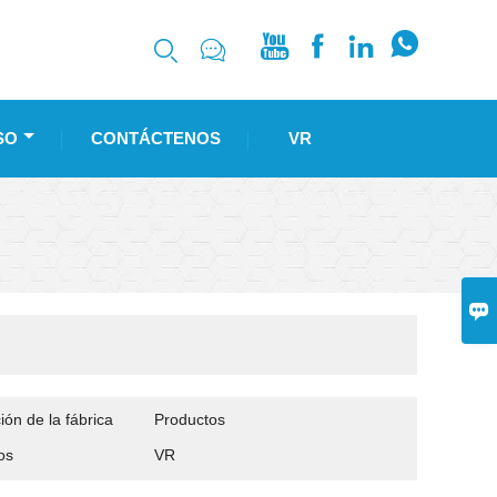






SO
CONTÁCTENOS
VR

ón de la fábrica
Productos
os
VR