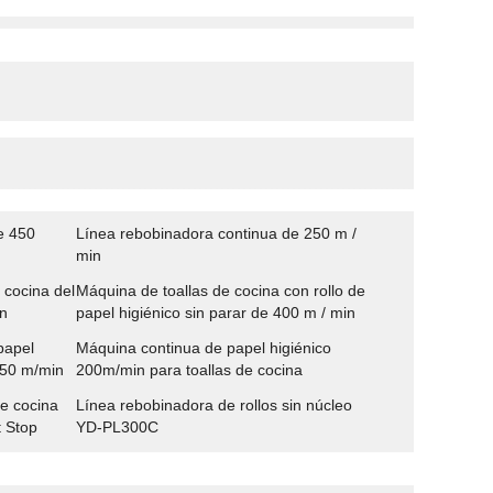
e 450
Línea rebobinadora continua de 250 m /
min
 cocina del
Máquina de toallas de cocina con rollo de
in
papel higiénico sin parar de 400 m / min
papel
Máquina continua de papel higiénico
250 m/min
200m/min para toallas de cocina
e cocina
Línea rebobinadora de rollos sin núcleo
t Stop
YD-PL300C