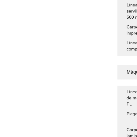
Línea
servi
500 
Carpe
impre
Línea
comp
Máqu
Línea
de m
PL
Plega
Carpe
lamin