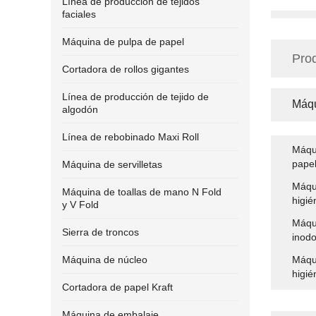
Línea de producción de tejidos
faciales
Máquina de pulpa de papel
Pro
Cortadora de rollos gigantes
Línea de producción de tejido de
Máqu
algodón
Línea de rebobinado Maxi Roll
Máqui
papel
Máquina de servilletas
Máqui
Máquina de toallas de mano N Fold
higié
y V Fold
Máqui
Sierra de troncos
inodo
Máquina de núcleo
Máqui
higié
Cortadora de papel Kraft
Máquina de embalaje