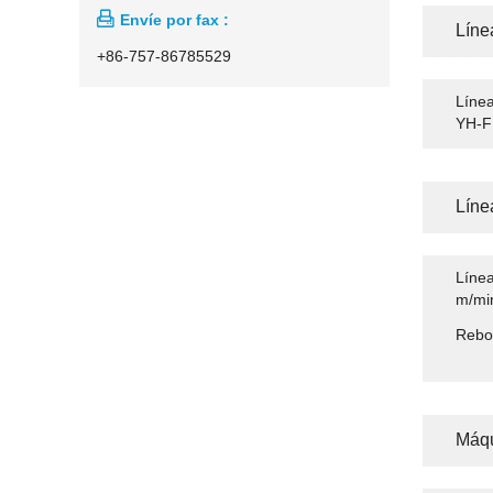

Envíe por fax :
Líne
+86-757-86785529
Línea
YH-
Líne
Línea
m/mi
Rebob
Máqu