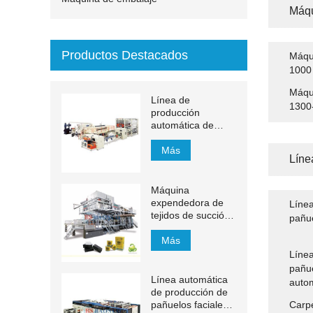
Máqu
Productos Destacados
Máqui
1000
Máqui
Línea de
1300
producción
automática de
toallas de mano de
papel de
Más
Líne
transferencia MJN-
PL
Máquina
expendedora de
Línea
tejidos de succión
pañu
de 1200 m / min
Más
Línea
pañue
Línea automática
auto
de producción de
pañuelos faciales
Carpe