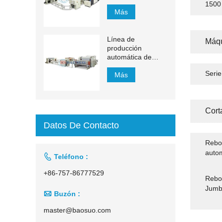
YH-FG
150
Más
Línea de
Máqu
producción
automática de
pañuelos faciales
Seri
con transferencia
Más
automática de
1500 mm a 2200
mm
Cort
Datos De Contacto
Rebob
autom

Teléfono :
+86-757-86777529
Rebob
Jumb

Buzón :
master@baosuo.com