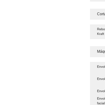
Cort
Rebo
Kraft
Máqu
Envo
Envol
Envol
Envol
facial