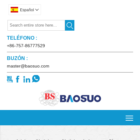
Español


TELÉFONO :
+86-757-86777529
BUZÓN :
master@baosuo.com




To