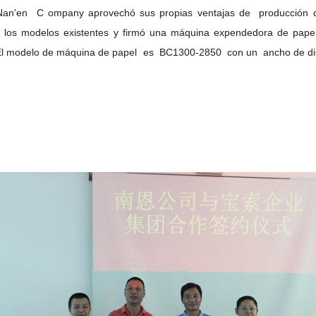
Nan'en
C
ompany
aprovechó sus propias ventajas de
producción
 los modelos existentes y firmó una
máquina
expendedora de
pape
El
modelo de máquina de papel
es
BC1300-2850
con un
ancho
de
d