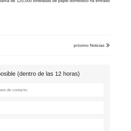
pañía de 120,000 toneladas de papel doméstico ha entrado
próximo Noticias

sible (dentro de las 12 horas)