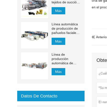
cría de g
tejidos de succión
de 1200 m / min
en el pro
Más
Línea automática
de producción de
pañuelos faciales
YH-FG
Anterio

Más
Línea de
producción
Obte
automática de
pañuelos faciales
con transferencia
Más
automática de
1500 mm a 2200
mm
Datos De Contacto