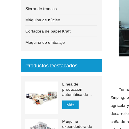
Sierra de troncos
Máquina de núcleo
Cortadora de papel Kraft
Máquina de embalaje
Productos Destacados
Línea de
producción
Yunn
automática de
Xinping, e
toallas de mano de
papel de
Más
agrícola
transferencia MJN-
desarrollo
PL
Máquina
caña de a
expendedora de