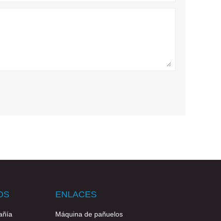
OS
ENLACES
añía
Máquina de pañuelos