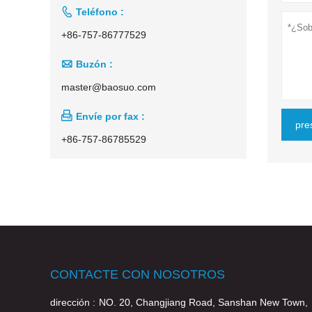

Teléfono :
+86-757-86777529

Buzón :
master@baosuo.com

Envíe por fax :
pre
+86-757-86785529
CONTACTE CON NOSOTROS
dirección :
NO. 20, Changjiang Road, Sanshan New Town,