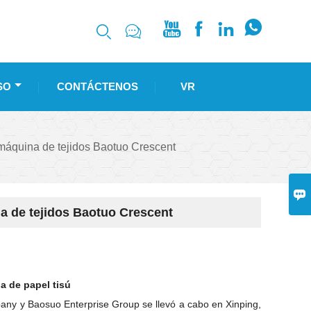






SO
CONTÁCTENOS
VR
máquina de tejidos Baotuo Crescent

a de tejidos Baotuo Crescent
 de papel tisú
ny y Baosuo Enterprise Group se llevó a cabo en Xinping,