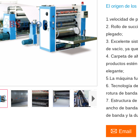
El origen de lo
1.velocidad de 
2. Rollo de succ
plegado;
3. Excelente si
de vacío, ya qu
4. Carpeta de al
productos estén
elegante;
5.La máquina fu
6. Tecnología d
rotura de banda 
7. Estructura de
ancho de banda 
de banda y la du

Email