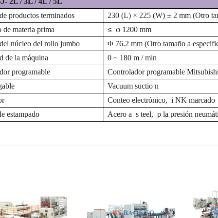
SJ-
2L / 3L / 4L / 5L
e productos terminados
230 (L) × 225 (W) ± 2 mm (Otro tam
 de materia prima
≤
φ 1200 mm
el núcleo del rollo jumbo
Φ 76.2 mm (Otro tamaño a especific
d de la máquina
0 ~ 180 m / min
dor programable
Controlador
programable Mitsubish
gable
Vacuum suctio
n
or
Conteo electrónico,
i
NK marcado
de estampado
Acero
a
s
teel,
p
la presión neumá