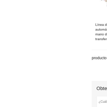
Línea d
automát
mano d
transfe
producto 
Obte