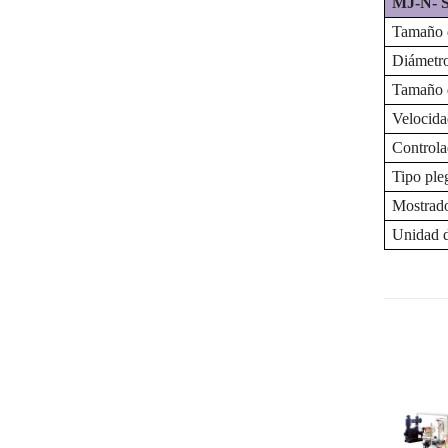
MJ-N-
Tamaño d
Diámetro
Tamaño d
Velocida
Controla
Tipo ple
Mostrad
Unidad 