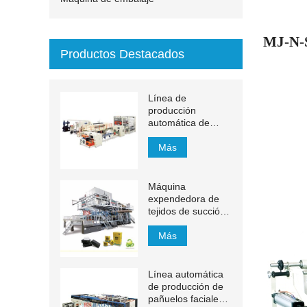
MJ-N-S
Productos Destacados
Línea de
producción
automática de
toallas de mano de
papel de
Más
transferencia MJN-
PL
Máquina
expendedora de
tejidos de succión
de 1200 m / min
Más
Línea automática
de producción de
pañuelos faciales