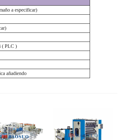
año a especificar)
ar)
i
(
PLC
)
tica
añadiendo