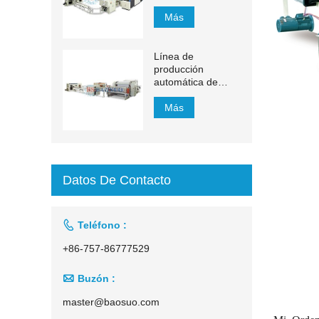
YH-FG
Más
Línea de
producción
automática de
pañuelos faciales
con transferencia
Más
automática de
1500 mm a 2200
mm
Datos De Contacto

Teléfono :
+86-757-86777529

Buzón :
master@baosuo.com