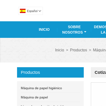
Español

SOBRE
DEMOS
INICIO
NOSOTROS
LA
Inicio
>
Productos
>
Máquina
Productos
Cotiz
Máquina de papel higiénico
Máquina de papel