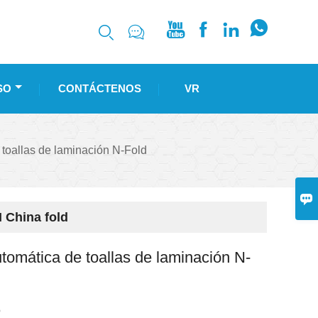






SO
CONTÁCTENOS
VR
 toallas de laminación N-Fold

 China fold
tomática de toallas de laminación N-
O