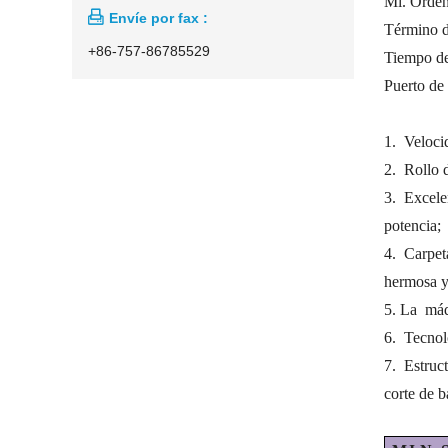
Mi. Orde

Envíe por fax :
Término d
+86-757-86785529
Tiempo de
Puerto de
1.
Veloci
2.
Rollo d
3.
Excele
potencia;
4.
Carpet
hermosa y
5. La
máq
6.
Tecnol
7.
Estruct
corte de b