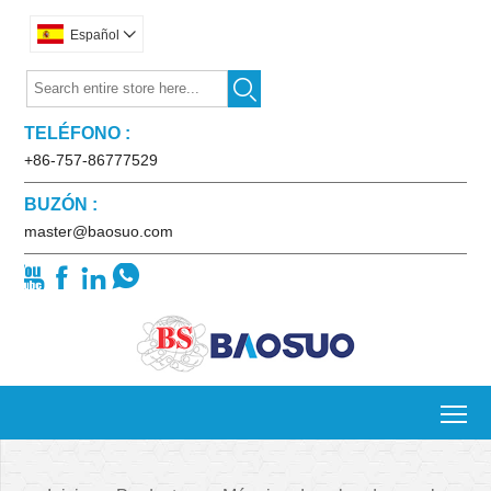
Español


TELÉFONO :
+86-757-86777529
BUZÓN :
master@baosuo.com




To