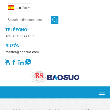
Español


TELÉFONO :
+86-757-86777529
BUZÓN :
master@baosuo.com




To