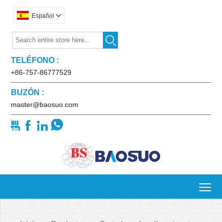
Español


TELÉFONO :
+86-757-86777529
BUZÓN :
master@baosuo.com




To