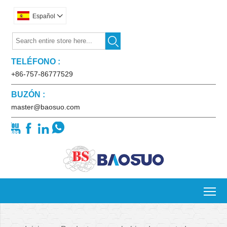
Español


TELÉFONO :
+86-757-86777529
BUZÓN :
master@baosuo.com




To