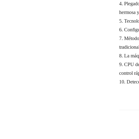
4. Plegado
hermosa y
5. Tecnolo
6. Config
7. Método
tradiciona
8. La máqu
9. CPU de 
control rá
10. Detec