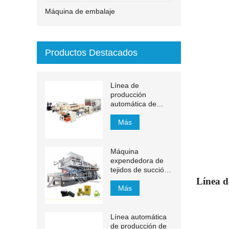
Máquina de embalaje
Productos Destacados
Línea de
producción
automática de
toallas de mano de
papel de
Más
transferencia MJN-
PL
Máquina
expendedora de
tejidos de succión
de 1200 m / min
Línea d
Más
Línea automática
de producción de