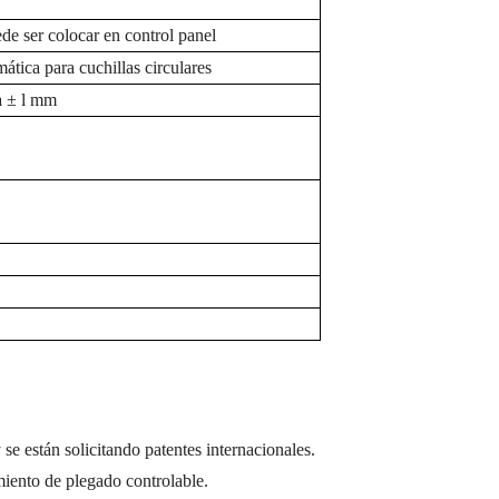
de ser
colocar
en
control
panel
ática para cuchillas circulares
 ± l
mm
 se están solicitando patentes internacionales.
iento de plegado controlable.