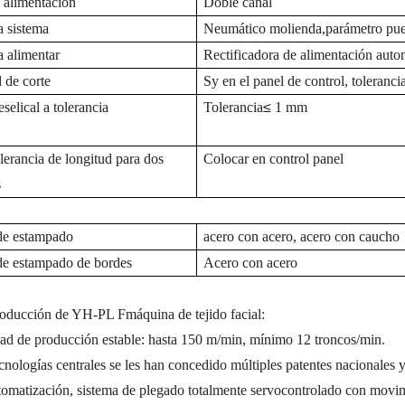
 alimentación
Doble canal
a
sistema
Neumático
molienda
,
parámetro
pue
a
alimentar
Rectificadora de alimentación autom
 de corte
S
y en el panel de control, tolerancia
es
el
ical
a
tolerancia
Tolerancia
≤
1
mm
lerancia de longitud para dos
Colocar
en
control
panel
s
de estampado
acero con acero, acero con caucho
e estampado de bordes
Acero con acero
roducción de YH-PL F
máquina de tejido facial
:
ad de producción estable: hasta 150 m/min, mínimo 12 troncos/min.
ecnologías centrales se les han concedido múltiples patentes nacionales y
utomatización, sistema de plegado totalmente servocontrolado con movim