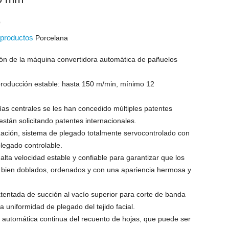
O
s productos
Porcelana
ión de la máquina convertidora automática de pañuelos
producción estable: hasta 150 m/min, mínimo 12
gías centrales se les han concedido múltiples patentes
están solicitando patentes internacionales.
ización, sistema de plegado totalmente servocontrolado con
legado controlable.
alta velocidad estable y confiable para garantizar que los
 bien doblados, ordenados y con una apariencia hermosa y
atentada de succión al vacío superior para corte de banda
la uniformidad de plegado del tejido facial.
n automática continua del recuento de hojas, que puede ser