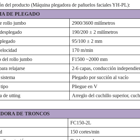
ón del producto (Máquina plegadora de pañuelos faciales YH-PL):
MA DE PLEGADO
 rollo jumbo
2900/3600 milímetros
desplegado
190/200
±
2 milímetros
plegado
95/100
±
2
mm
elocidad
170
m/min
 del rollo jumbo
F
1500
~
2000
mm
ara relajarse
2-6 capas, conducción independie
sistema
Plegado por succión al vacío
tipo
Pliegue en V
a de utting
Arreglo del cuchillo superior,
cuchi
DORA DE TRONCOS
FC150-2L
d
150 cortes/min