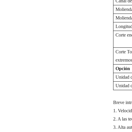
Canal de
Moliend
Moliend
Longitud
Corte
en
Corte
To
extremo
Opción
Unidad 
Unidad d
Breve int
1.
Velocid
2. A las t
3. Alta a