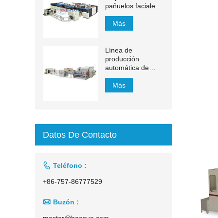
pañuelos faciales
YH-FG
Más
Línea de
producción
automática de
pañuelos faciales
con transferencia
Más
automática de
1500 mm a 2200
mm
Datos De Contacto

Teléfono :
+86-757-86777529

Buzón :
master@baosuo.com