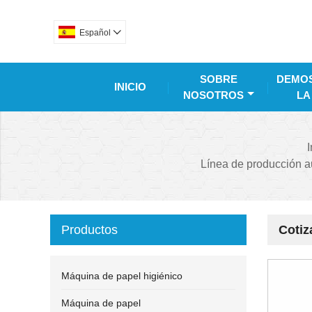
Español

SOBRE
DEMOS
INICIO
NOSOTROS
LA
I
Línea de producción a
Productos
Cotiz
Máquina de papel higiénico
Máquina de papel