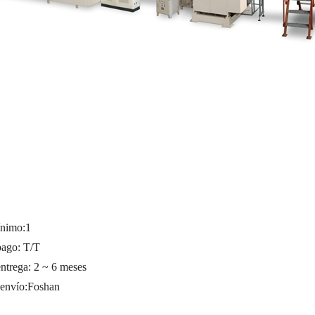
ínimo:
1
pago: T/T
entrega: 2 ~ 6 meses
 envío:
Foshan