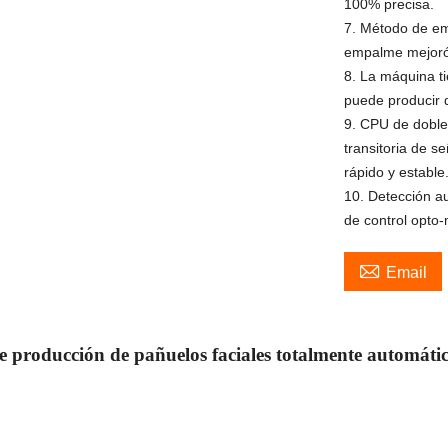
100% precisa.
7. Método de em
empalme mejoró 
8. La máquina ti
puede producir d
9. CPU de doble
transitoria de s
rápido y estable
10. Detección a
de control opto

Email
e producción de pañuelos faciales totalmente automát