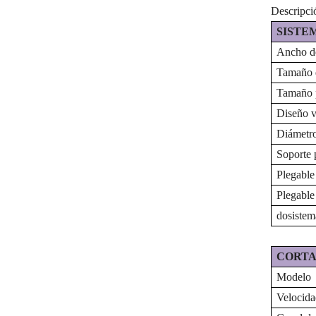
Descripci
SISTE
Ancho de
Tamaño 
Tamaño 
Diseño
v
Diámetro
Soporte p
Plegable
Plegable
do
sistem
CORTA
Modelo
Velocida