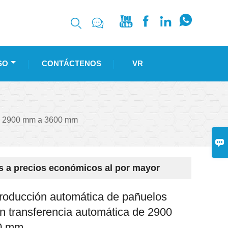






SO
CONTÁCTENOS
VR
 de 2900 mm a 3600 mm

es a precios económicos al por mayor
roducción automática de pañuelos
on transferencia automática de 2900
0 mm