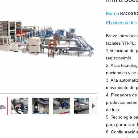
Marca
BAOSU
El origen de lo
Breve introducc
faciales YH-PL:
1.Velocidad de 
registros/min.
2. A las tecnolo
nacionales y se 
3. Alta automat
movimiento de p
4. Plegadora de 
productos estén
de lujo.
5. Tecnología p
para garantizar 
6. Configuració