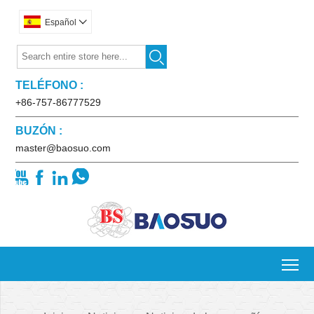
Español


TELÉFONO :
+86-757-86777529
BUZÓN :
master@baosuo.com




To